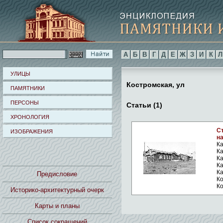
А
Б
В
Г
Д
Е
Ж
З
И
К
Л
УЛИЦЫ
Костромская, ул
ПАМЯТНИКИ
ПЕРСОНЫ
Статьи (1)
ХРОНОЛОГИЯ
С
ИЗОБРАЖЕНИЯ
на
Ка
Ка
Ка
Ка
Ка
Предисловие
Ко
Ко
Историко-архитектурный очерк
Карты и планы
Список сокращений