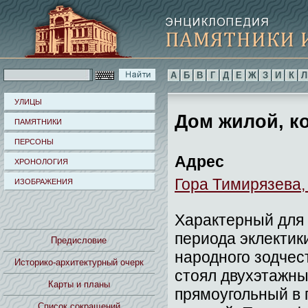
А
Б
В
Г
Д
Е
Ж
З
И
К
Л
УЛИЦЫ
Дом жилой, ко
ПАМЯТНИКИ
ПЕРСОНЫ
Адрес
ХРОНОЛОГИЯ
Гора Тимирязева,
ИЗОБРАЖЕНИЯ
Характерный для 
периода эклектик
Предисловие
народного зодчес
Историко-архитектурный очерк
стоял двухэтажны
Карты и планы
прямоугольный в 
Список сокращений