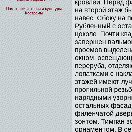
кровлей. Перед ф
на второй этаж б
Памятники истории и культуры
Костромы
навес. Сбоку на 
Рубленный с оста
цоколе. Почти кв
завершен вальмов
проемов выделена
окном, освещающи
переруба, отдел
лопатками с нак
этажей имеют лу
пропильной резьб
нарядными узорн
остальных фасада
филенчатой двер
зонтом. Тимпан 
орнаментом. В се