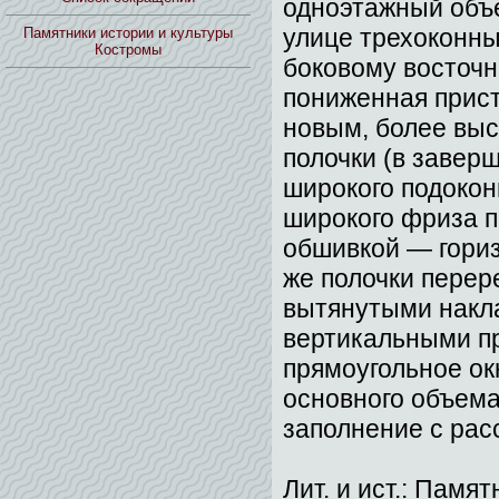
одноэтажный объе
улице трехоконны
Памятники истории и культуры
Костромы
боковому восточ
пониженная прист
новым, более вы
полочки (в завер
широкого подокон
широкого фриза п
обшивкой — гориз
же полочки перер
вытянутыми накла
вертикальными п
прямоугольное ок
основного объема
заполнение с рас
Лит. и ист.: Памя