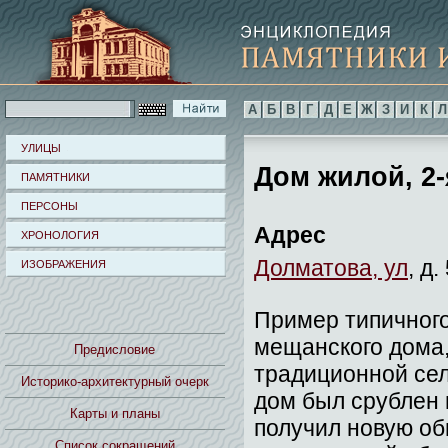
А
Б
В
Г
Д
Е
Ж
З
И
К
Л
УЛИЦЫ
Дом жилой, 2-я
ПАМЯТНИКИ
ПЕРСОНЫ
Адрес
ХРОНОЛОГИЯ
Долматова, ул
, д.
ИЗОБРАЖЕНИЯ
Пример типичного
мещанского дома,
Предисловие
традиционной сел
Историко-архитектурный очерк
дом был срублен во
Карты и планы
получил новую об
Список сокращений