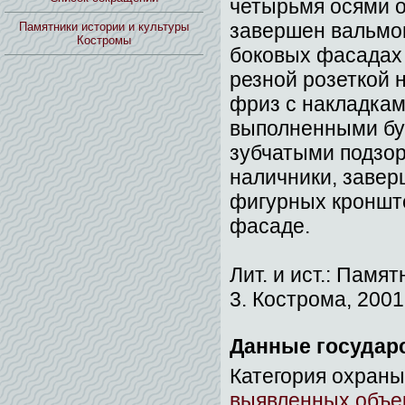
четырьмя осями о
завершен вальмов
Памятники истории и культуры
Костромы
боковых фасадах
резной розеткой 
фриз с накладкам
выполненными бу
зубчатыми подзор
наличники, заве
фигурных кронште
фасаде.
Лит. и ист.: Памя
3. Кострома, 2001.
Данные государ
Категория охраны
выявленных объек