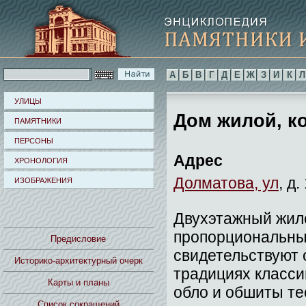
А
Б
В
Г
Д
Е
Ж
З
И
К
Л
УЛИЦЫ
Дом жилой, ко
ПАМЯТНИКИ
ПЕРСОНЫ
Адрес
ХРОНОЛОГИЯ
Долматова, ул
, д.
ИЗОБРАЖЕНИЯ
Двухэтажный жило
пропорциональный
Предисловие
свидетельствуют 
Историко-архитектурный очерк
традициях класси
Карты и планы
обло и обшиты те
Список сокращений