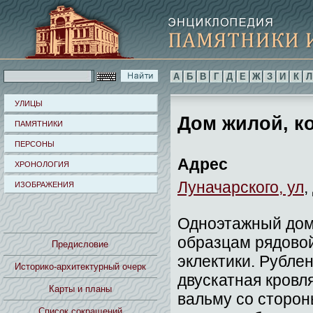
А
Б
В
Г
Д
Е
Ж
З
И
К
Л
УЛИЦЫ
Дом жилой, ко
ПАМЯТНИКИ
ПЕРСОНЫ
Адрес
ХРОНОЛОГИЯ
Луначарского, ул
,
ИЗОБРАЖЕНИЯ
Одноэтажный дом
образцам рядовой
Предисловие
эклектики. Рубле
Историко-архитектурный очерк
двускатная кровл
Карты и планы
вальму со сторон
Список сокращений