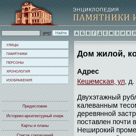
А
Б
В
Г
Д
Е
Ж
З
И
К
Л
УЛИЦЫ
Дом жилой, кон
ПАМЯТНИКИ
ПЕРСОНЫ
Адрес
ХРОНОЛОГИЯ
Кешемская, ул
, д.
ИЗОБРАЖЕНИЯ
Двухэтажный руб
калеванным тесом
Предисловие
деревянной застр
Историко-архитектурный очерк
поставлен почти 
Карты и планы
Неширокий проме
Список сокращений