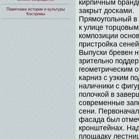
кирпичным брандм
закрыт досками.
Памятники истории и культуры
Костромы
Прямоугольный в 
к улице торцовы
композиции основ
пристройка сеней
Выпуски бревен н
зрительно подде
геометрическим 
карниз с узким п
наличники с фиг
полочкой в заверш
современные запо
сени. Первоначал
фасада был отме
кронштейнах. На
площадку лестниц