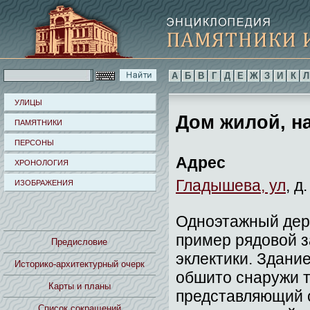
А
Б
В
Г
Д
Е
Ж
З
И
К
Л
УЛИЦЫ
Дом жилой, на
ПАМЯТНИКИ
ПЕРСОНЫ
Адрес
ХРОНОЛОГИЯ
Гладышева, ул
, д
ИЗОБРАЖЕНИЯ
Одноэтажный дер
пример рядовой з
Предисловие
эклектики. Здание
Историко-архитектурный очерк
обшито снаружи т
Карты и планы
представляющий с
Список сокращений