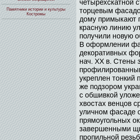
четырехскатной с
торцевым фасадом
Памятники истории и культуры
Костромы
дому примыкают 
красную линию ул
получили новую о
В оформлении фа
декоративных фо
нач. XX в. Стены
профилированным 
укреплен тонкий 
же подзором укра
с обшивкой улож
хвостах венцов с
уличном фасаде 
прямоугольных о
завершенными щ
пропильной резьб