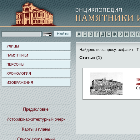
А
Б
В
Г
Д
Е
Ж
З
И
К
Л
УЛИЦЫ
Найдено по запросу: алфавит - Т
ПАМЯТНИКИ
Статьи (1)
ПЕРСОНЫ
ХРОНОЛОГИЯ
Т
ИЗОБРАЖЕНИЯ
зд
Св
Предисловие
Историко-архитектурный очерк
Карты и планы
Список сокращений